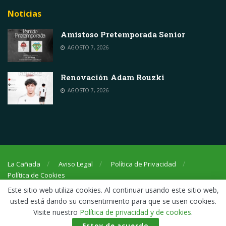
Noticias
Amistoso Pretemporada Senior
AGOSTO 7, 2026
Renovación Adam Rouzki
AGOSTO 7, 2026
La Cañada
Aviso Legal
Política de Privacidad
Política de Cookies
Este sitio web utiliza cookies. Al continuar usando este sitio web,
usted está dando su consentimiento para que se usen cookies.
© 2020 - 2025 La Cañada Atlético Unión Club Deportivo. Todos los
Visite nuestro
Política de privacidad y de cookies
.
derechos reservados
Estoy de acuerdo